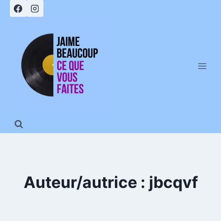
Aller
au
contenu
Auteur/autrice : jbcqvf