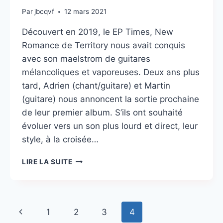
Par
jbcqvf
12 mars 2021
Découvert en 2019, le EP Times, New
Romance de Territory nous avait conquis
avec son maelstrom de guitares
mélancoliques et vaporeuses. Deux ans plus
tard, Adrien (chant/guitare) et Martin
(guitare) nous annoncent la sortie prochaine
de leur premier album. S’ils ont souhaité
évoluer vers un son plus lourd et direct, leur
style, à la croisée…
TERRITORY
LIRE LA SUITE
Navigation
Page
1
2
3
4