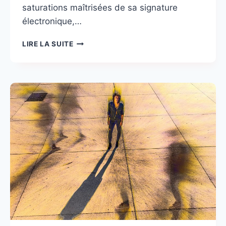
saturations maîtrisées de sa signature
électronique,…
JOHN
LIRE LA SUITE
LORD
FONDA
:
UN
SOUFFLE
NOUVEAU