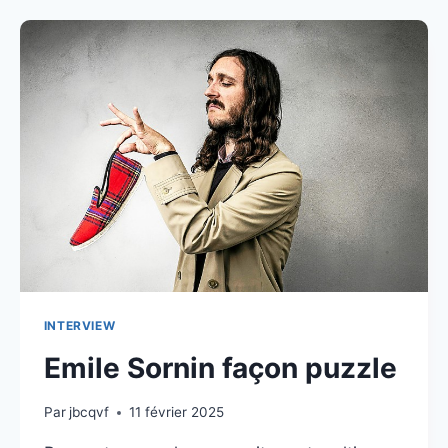
:
LE
COUP
DE
SIROCCO
HOLLANDAIS
INTERVIEW
Emile Sornin façon puzzle
Par
jbcqvf
11 février 2025