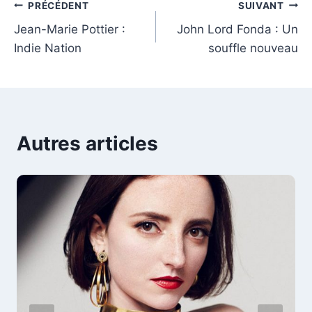
Navigation
PRÉCÉDENT
SUIVANT
Jean-Marie Pottier :
John Lord Fonda : Un
de
Indie Nation
souffle nouveau
l’article
Autres articles