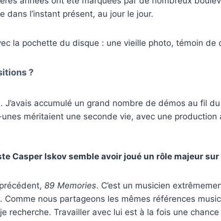
ières années ont été marquées par de nombreux boulever
dans l’instant présent, au jour le jour.
c la pochette du disque : une vieille photo, témoin de c
itions ?
. J’avais accumulé un grand nombre de démos au fil du t
-unes méritaient une seconde vie, avec une production à
ste Casper Iskov semble avoir joué un rôle majeur sur
m précédent,
89 Memories
. C’est un musicien extrêmement
. Comme nous partageons les mêmes références musicale
e recherche. Travailler avec lui est à la fois une chance 