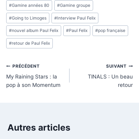
Étiquettes
#
Gamine années 80
#
Gamine groupe
de
#
Going to Limoges
#
Interview Paul Felix
la
publication :
#
nouvel album Paul Felix
#
Paul Felix
#
pop française
#
retour de Paul Felix
Navigation
PRÉCÉDENT
SUIVANT
My Raining Stars : la
TINALS : Un beau
de
pop à son Momentum
retour
l’article
Autres articles