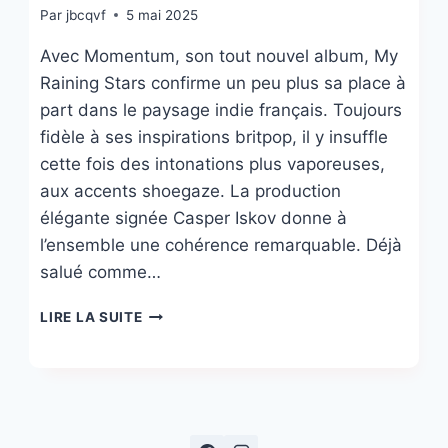
Par
jbcqvf
5 mai 2025
Avec Momentum, son tout nouvel album, My
Raining Stars confirme un peu plus sa place à
part dans le paysage indie français. Toujours
fidèle à ses inspirations britpop, il y insuffle
cette fois des intonations plus vaporeuses,
aux accents shoegaze. La production
élégante signée Casper Iskov donne à
l’ensemble une cohérence remarquable. Déjà
salué comme…
MY
LIRE LA SUITE
RAINING
STARS
:
LA
POP
À